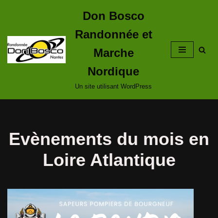
Don Bosco
Aller
Randonnée et
au
contenu
Marche
Nordique
Un site utilisant WordPress
Evènements du mois en
Loire Atlantique