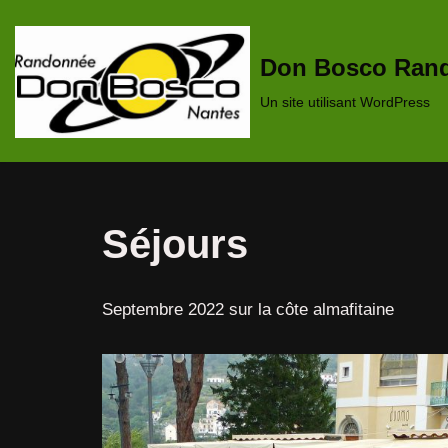
Aller
Don Bosco Rand
au
Un site utilisant WordPress
contenu
Séjours
Septembre 2022 sur la côte almafitaine