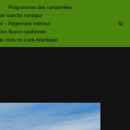
Programmes des randonnées
de marche nordique
il – Règlement intérieur
à Don Bosco randonnée
 mois en Loire Atlantique