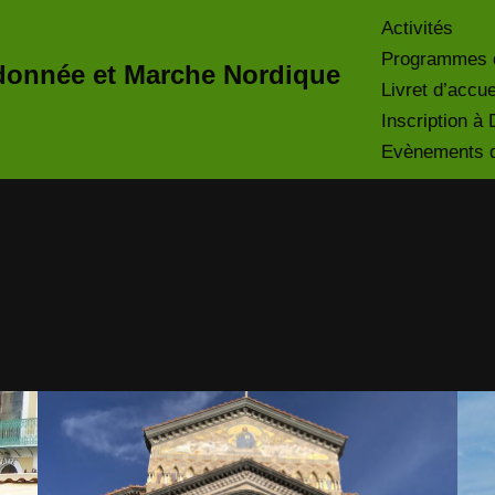
Activités
Programmes 
onnée et Marche Nordique
Livret d’accue
Inscription 
Evènements du