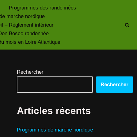
Programmes des randonnées
de marche nordique
il – Règlement intérieur
à Don Bosco randonnée
 mois en Loire Atlantique
Rechercher
Rechercher
Articles récents
Programmes de marche nordique