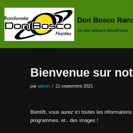
Aller
Don Bosco Rand
au
Un site utilisant WordPress
contenu
Bienvenue sur not
par
admin
21 septembre 2021
Bientôt, vous aurez ici toutes les informations 
programmes, et.. des images !